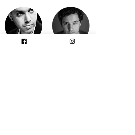
ארי טפרברג
אופיר בר-און
יוצר רב-תחומי, במאי אופרה
מלחין
יאיר ורדי
יוצר רב תחומי, מעצב תאורה